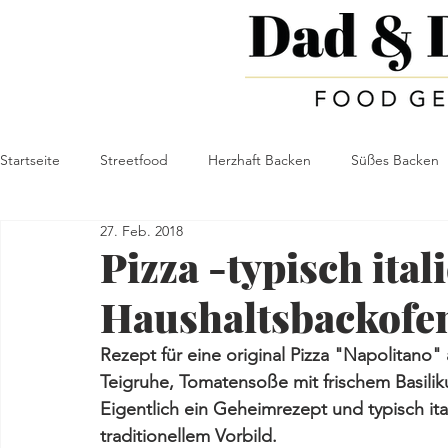
Startseite
Streetfood
Herzhaft Backen
Süßes Backen
27. Feb. 2018
Food Geschichten
Food-Tips
Herzhaft
DIY
Pizza -typisch ital
Haushaltsbackofe
Rezept für eine original Pizza "Napolitano
Teigruhe, Tomatensoße mit frischem Basili
Eigentlich ein Geheimrezept und typisch ita
traditionellem Vorbild.